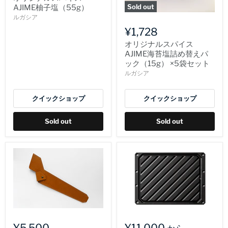
Sold out
AJIME柚子塩（55g）
ルガシア
¥1,728
オリジナルスパイス
AJIME海苔塩詰め替えパ
ック（15g） ×5袋セット
ルガシア
クイックショップ
クイックショップ
Sold out
Sold out
¥5,500
¥11,000