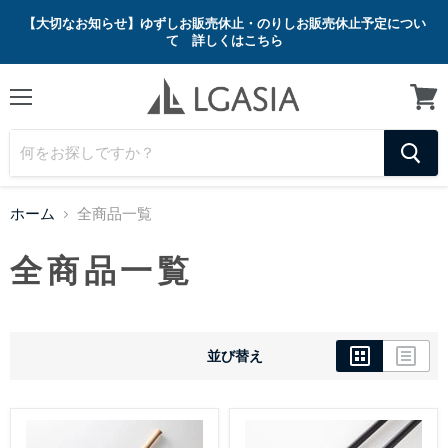
【大切なお知らせ】ゆずしお販売休止・のりしお販売休止予定につい
て 詳しくはこちら
メ
カ
ニ
ー
ュ
ト
ー
を
見
る
ホーム
全商品一覧
全商品一覧
並び替え