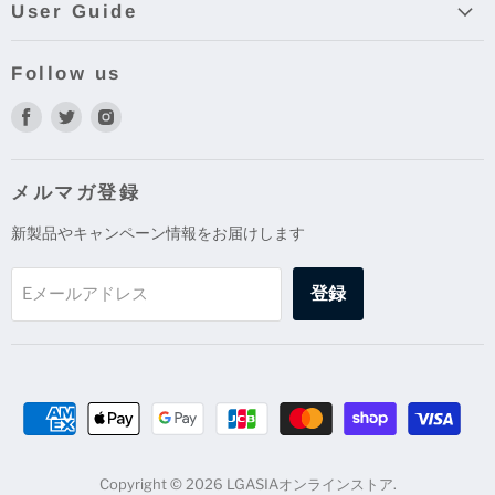
User Guide
Follow us
Facebook
Twitter
Instagram
で
で
で
見
見
見
つ
つ
つ
メルマガ登録
け
け
け
新製品やキャンペーン情報をお届けします
て
て
て
く
く
く
だ
だ
だ
登録
Eメールアドレス
さ
さ
さ
い
い
い
Copyright © 2026 LGASIAオンラインストア.