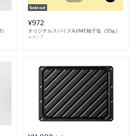
Sold out
¥972
用）
オリジナルスパイスAJIME柚子塩（55g）
ルガシア