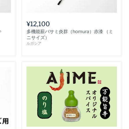
¥12,100
キ
多機能薪バサミ炎群（homura）赤漆 （ミ
ニサイズ）
ルガシア