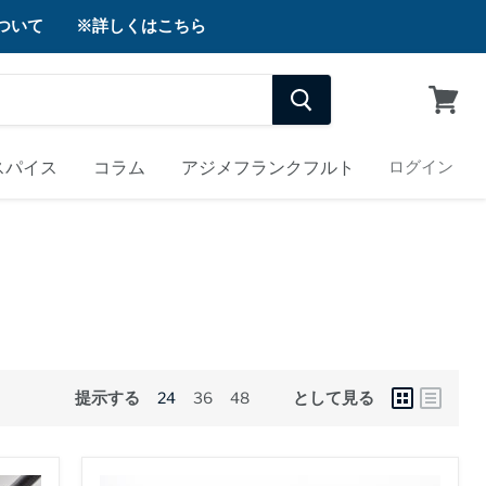
について ※詳しくはこちら
カ
ー
ト
スパイス
コラム
アジメフランクフルト
ログイン
を
見
る
提示する
24
36
48
として見る