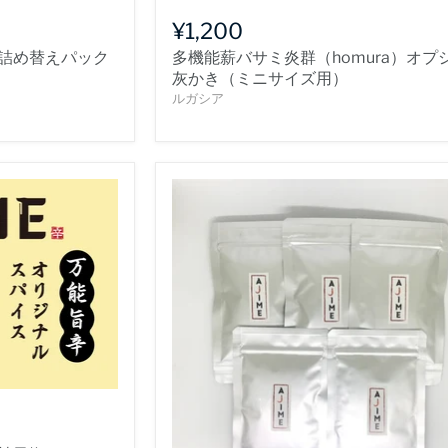
¥1,200
E詰め替えパック
多機能薪バサミ炎群（homura）オプ
灰かき（ミニサイズ用）
ルガシア