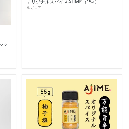
オリジナルスパイスAJIME（15g）
ルガシア
ック