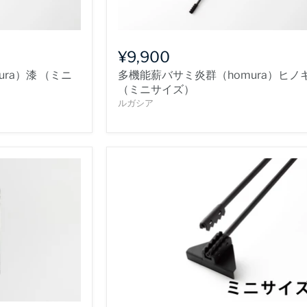
¥9,900
ra）漆 （ミニ
多機能薪バサミ炎群（homura）ヒノ
（ミニサイズ）
ルガシア