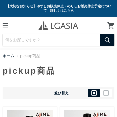
【大切なお知らせ】ゆずしお販売休止・のりしお販売休止予定につい
て 詳しくはこちら
メ
カ
ニ
ー
ュ
ト
ー
を
見
る
ホーム
pickup商品
pickup商品
並び替え