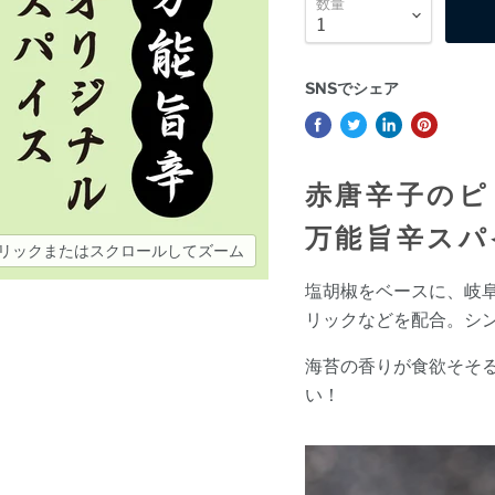
数量
SNSでシェア
赤唐辛子のピ
万能旨辛スパ
リックまたはスクロールしてズーム
塩胡椒をベースに、岐
リックなどを配合。シ
海苔の香りが食欲そそ
い！