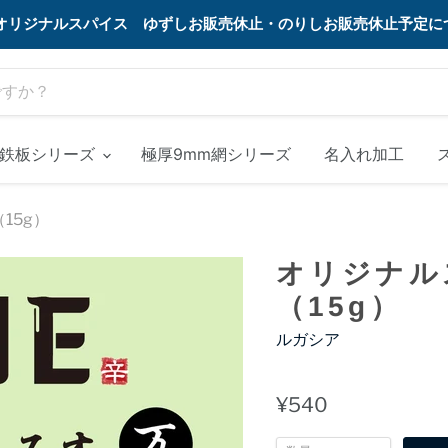
MEオリジナルスパイス ゆずしお販売休止・のりしお販売休止予定
m鉄板シリーズ
極厚9mm網シリーズ
名入れ加工
15g）
オリジナル
（15g）
ルガシア
¥540