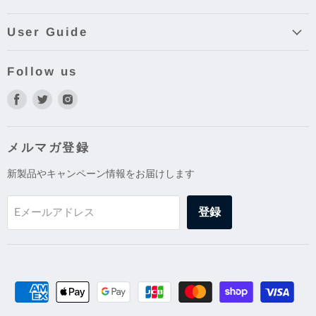
User Guide
Follow us
Facebook
Twitter
Instagram
で
で
で
見
見
見
つ
つ
つ
メルマガ登録
け
け
け
新製品やキャンペーン情報をお届けします
て
て
て
く
く
く
だ
だ
だ
登録
Eメールアドレス
さ
さ
さ
い
い
い