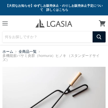
【大切なお知らせ】ゆずしお販売休止・のりしお販売休止予定につい
て 詳しくはこちら
メ
カ
ニ
ー
ュ
ト
ー
を
見
る
ホーム
全商品一覧
多機能薪バサミ炎群（homura）ヒノキ （スタンダードサイ
ズ）