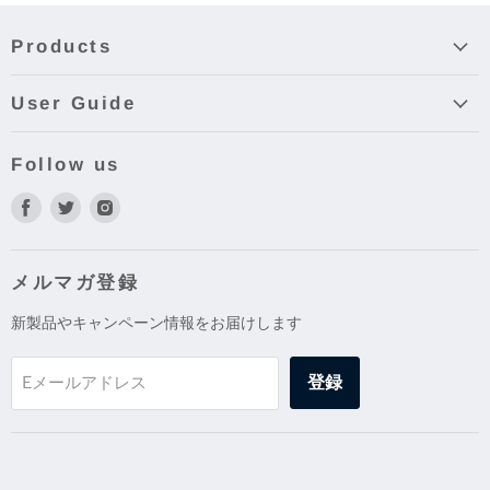
Products
User Guide
Follow us
Facebook
Twitter
Instagram
で
で
で
見
見
見
つ
つ
つ
メルマガ登録
け
け
け
新製品やキャンペーン情報をお届けします
て
て
て
く
く
く
だ
だ
だ
登録
Eメールアドレス
さ
さ
さ
い
い
い