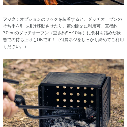
フック
：
オプションのフックを装着すると、
ダッチオーブンの
持ち手を引っ掛け移動させたり、蓋の開閉に利用可。
直径約
30cmのダッチオーブン（重さ約9〜10kg）に食材を詰めた状
態での持ち上げもOKです！（付属ネジをしっかり締めてご利用
ください。）