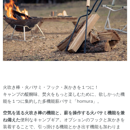
火吹き棒・火バサミ・フック・灰かきを１つに！
キャンプの醍醐味、焚火をもっと楽しむために、欲しかった機
能を１つに集約した多機能薪バサミ「homura」。
空気を送る火吹き棒の機能と、薪を操作する火バサミ機能を兼
ね備えた
便利なキャンプギア。オプションのフックと灰かきを
装着することで、引っ掛ける機能とかき出す機能も加わりま