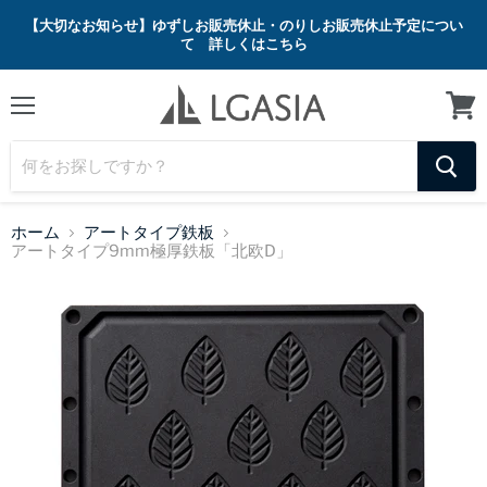
【大切なお知らせ】ゆずしお販売休止・のりしお販売休止予定につい
て 詳しくはこちら
メ
カ
ニ
ー
ュ
ト
ー
を
見
る
ホーム
アートタイプ鉄板
アートタイプ9mm極厚鉄板「北欧D」