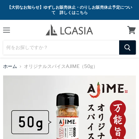
【大切なお知らせ】ゆずしお販売休止・のりしお販売休止予定につい
て 詳しくはこちら
メ
カ
ニ
ー
ュ
ト
ー
を
見
る
ホーム
オリジナルスパイスAJIME（50g）