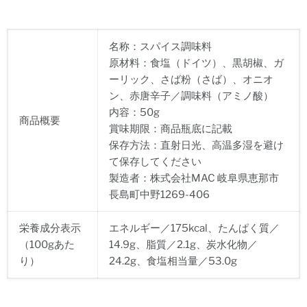
名称：スパイス調味料
原材料：食塩（ドイツ）、黒胡椒、ガ
ーリック、さば粉（さば）、オニオ
ン、赤唐辛子／調味料（アミノ酸）
内容：50g
商品概要
賞味期限：商品瓶底に記載
保存方法：直射日光、高温多湿を避け
て保存してください
製造者：株式会社MAC 岐阜県恵那市
長島町中野1269-406
栄養成分表示
エネルギー／175kcal、たんぱく質／
（100gあた
14.9g、脂質／2.1g、炭水化物／
り）
24.2g、食塩相当量／53.0g