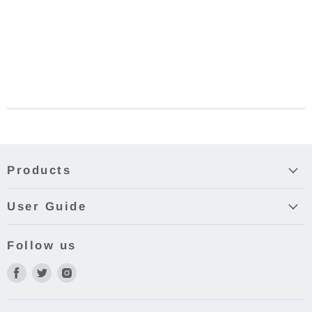
Products
User Guide
Follow us
Facebook
Twitter
Instagram
で
で
で
見
見
見