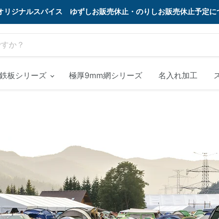
MEオリジナルスパイス ゆずしお販売休止・のりしお販売休止予定
m鉄板シリーズ
極厚9mm網シリーズ
名入れ加工