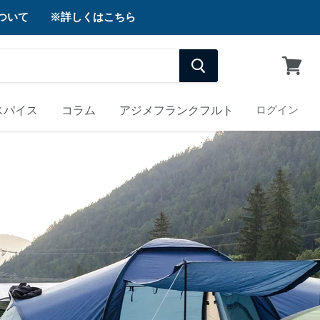
について ※詳しくはこちら
カ
ー
ト
スパイス
コラム
アジメフランクフルト
ログイン
を
見
る