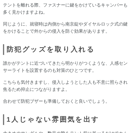
テントを離れる際、ファスナーに鍵をかけているキャンパーも
多く見かけますよね。
同じように、就寝時は内側から南京錠やダイヤルロック式の鍵
をかけることで外からの侵入を防ぐ効果があります。
防犯グッズを取り入れる
誰かがテントに近づいてきたら明かりがつくような、人感セン
サーライトを設置するのも対策のひとつです。
こちらも気付きますし、侵入しようとした人も不意に照らされ
焦るため抑止につながりますよ。
合わせて防犯ブザーも準備しておくと良いでしょう。
1人じゃない雰囲気を出す