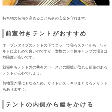
持ち物の装備を高めることも身の安全を守れます。
前室付きテントがおすすめ
オープンタイプのテントの下でコットで寝るスタイルも、ワイ
ルドに楽しめて良いのですが、女性のソロ気キャンプの場合は
危険度が高いです。
就寝中もテント外の共有スペースとの距離が取れる前室のある
テントが安心でしょう。
荷物置き場にもなるため、サイトがスッキリまとまるメリット
もありますよ。
テントの内側から鍵をかける