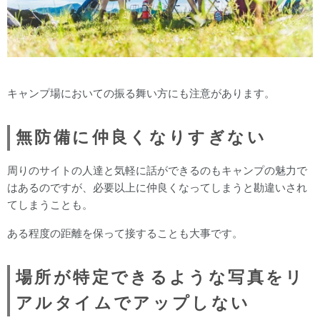
キャンプ場においての振る舞い方にも注意があります。
無防備に仲良くなりすぎない
周りのサイトの人達と気軽に話ができるのもキャンプの魅力で
はあるのですが、必要以上に仲良くなってしまうと勘違いされ
てしまうことも。
ある程度の距離を保って接することも大事です。
場所が特定できるような写真をリ
アルタイムでアップしない