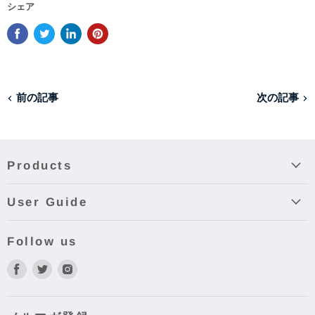
シェア
前の記事
次の記事
Products
User Guide
Follow us
Facebook
Twitter
Instagram
で
で
で
見
見
見
つ
つ
つ