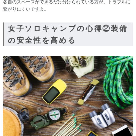
各自のスペースができるだけ分けられている方が、トラブルに
繋がりにくいですよ。
女子ソロキャンプの心得②装備
の安全性を高める