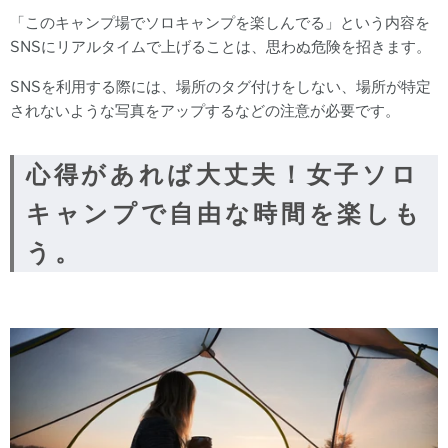
「このキャンプ場でソロキャンプを楽しんでる」という内容を
SNSにリアルタイムで上げることは、思わぬ危険を招きます。
SNSを利用する際には、場所のタグ付けをしない、場所が特定
されないような写真をアップするなどの注意が必要です。
心得があれば大丈夫！女子ソロ
キャンプで自由な時間を楽しも
う。