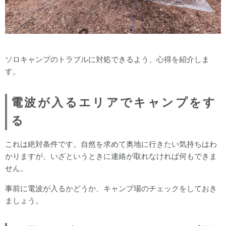
ソロキャンプのトラブルに対処できるよう、心得を紹介しま
す。
電波が入るエリアでキャンプをす
る
これは絶対条件です。自然を求めて奥地に行きたい気持ちはわ
かりますが、いざというときに連絡が取れなければ何もできま
せん。
事前に電波が入るかどうか、キャンプ場のチェックをしておき
ましょう。